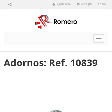
Registrarse
Cesta (
0
)
Login
Toggle
navigat
Adornos: Ref. 10839