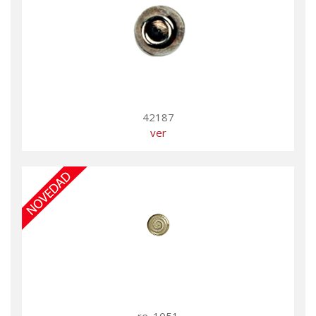
42187
ver
re_1051