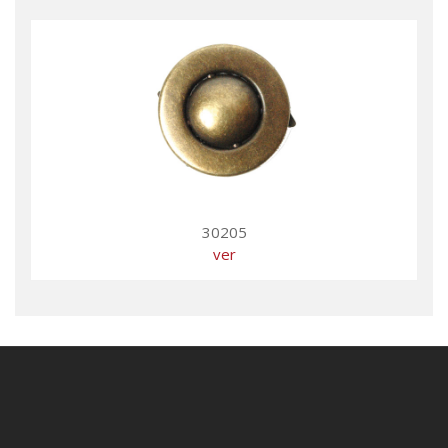
30205
ver