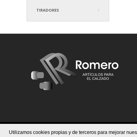
TIRADORES
Utilizamos cookies propias y de terceros para mejorar nues
Copyright © 2015
Box Infografía 3d
. All Rights Reser