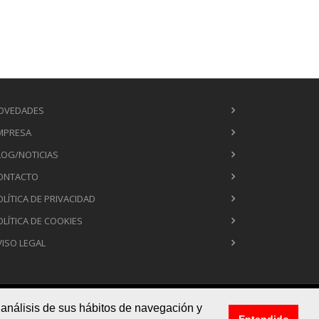
OVEDADES
MPRESA
LOG/NOTICIAS
ONTACTO
OLÍTICA DE PRIVACIDAD
OLÍTICA DE COOKIES
VISO LEGAL
 análisis de sus hábitos de navegación y
g/noticias
contacto
Política de privacidad
Entendido