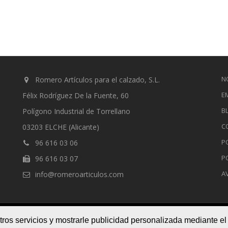
N
Romero Artículos para el calzado, S.L.
E
Félix Rodríguez De la Fuente, 60
B
Polígono Industrial de Torrellano
C
03203 ELCHE (Alicante)
P
96 616 03 06
P
96 616 03 07
A
info@romeroarticulos.com
tros servicios y mostrarle publicidad personalizada mediante el
ved
novedades
empresa
blo