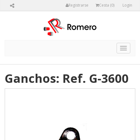
Registrarse
Cesta (
0
)
Login
Toggle
navigat
Ganchos: Ref. G-3600