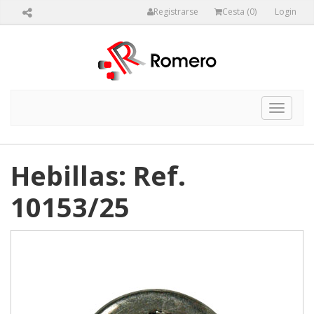
Registrarse
Cesta (
0
)
Login
Toggle
navigat
Hebillas: Ref.
10153/25