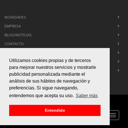
NOVEDADES
EMPRESA
BLOG/NOTICIAS
CONTACTO
POLÍTICA DE PRIVACIDAD
Utilizamos cookies propias y de terceros
POLÍTICA DE COOKIES
para mejorar nuestros servicios y mostrarle
AVISO LEGAL
publicidad personalizada mediante el
análisis de sus hábitos de navegación y
preferencias. Si sigue navegando,
entendemos que acepta su uso.
Saber más
Copyright © 2015
Box Infografía 3d
. All Rights Reserved
Entendido
Toggle
navigati