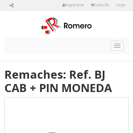
Registrarse
Cesta (
0
)
Login
Toggle
navigat
Remaches: Ref. BJ
CAB + PIN MONEDA