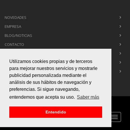
NOVEDADES
EMPRESA
BLOG/NOTICIAS
CONTACTO
POLÍTICA DE PRIVACIDAD
Utilizamos cookies propias y de terceros
POLÍTICA DE COOKIES
para mejorar nuestros servicios y mostrarle
AVISO LEGAL
publicidad personalizada mediante el
análisis de sus hábitos de navegación y
preferencias. Si sigue navegando,
entendemos que acepta su uso.
Saber más
Copyright © 2015
Box Infografía 3d
. All Rights Reserved
Entendido
Toggle
navigati