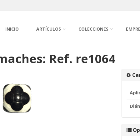
INICIO
ARTÍCULOS
COLECCIONES
EMPR
maches: Ref. re1064
Car
Apli
Diá
Op