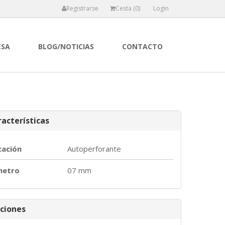
Registrarse
Cesta (
0
)
Login
ESA
BLOG/NOTICIAS
CONTACTO
acterísticas
cación
Autoperforante
metro
07 mm
ciones