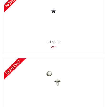
2141_9
ver