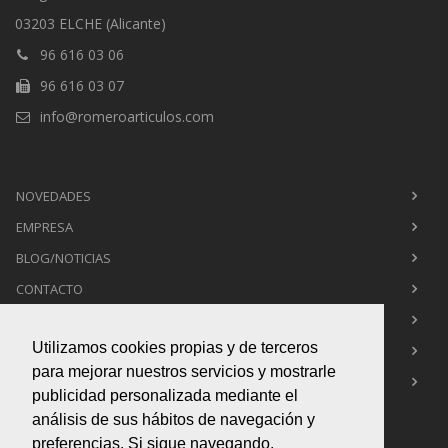
03203 ELCHE (Alicante)
96 616 03 06
96 616 03 07
info@romeroarticulos.com
NOVEDADES
EMPRESA
BLOG/NOTICIAS
CONTACTO
POLÍTICA DE PRIVACIDAD
Utilizamos cookies propias y de terceros
POLÍTICA DE COOKIES
para mejorar nuestros servicios y mostrarle
AVISO LEGAL
publicidad personalizada mediante el
análisis de sus hábitos de navegación y
preferencias. Si sigue navegando,