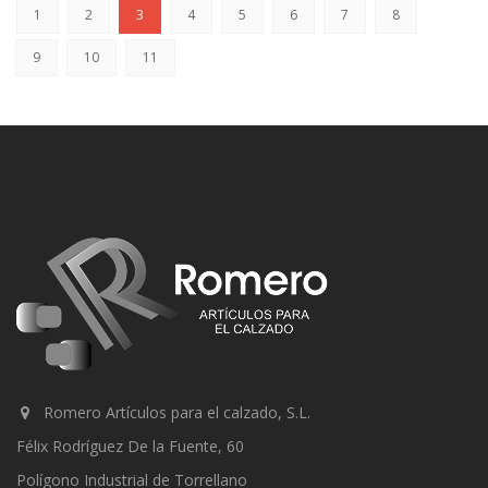
1
2
3
4
5
6
7
8
9
10
11
Romero Artículos para el calzado, S.L.
Félix Rodríguez De la Fuente, 60
Polígono Industrial de Torrellano