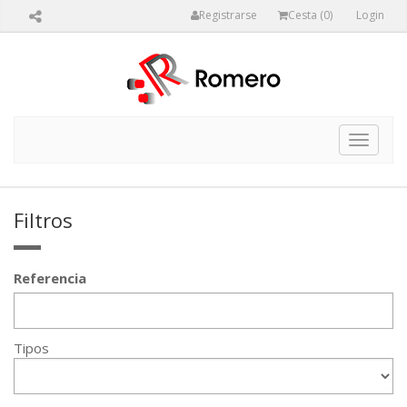
Registrarse
Cesta (
0
)
Login
Toggle
navigat
Filtros
Referencia
Tipos