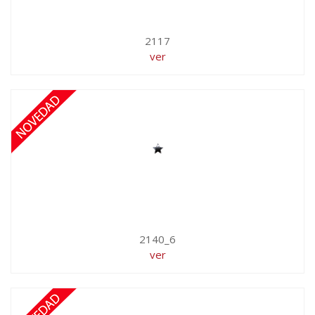
2117
ver
2140_6
ver