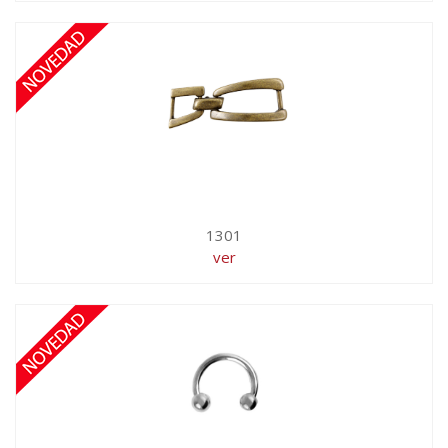
1301
ver