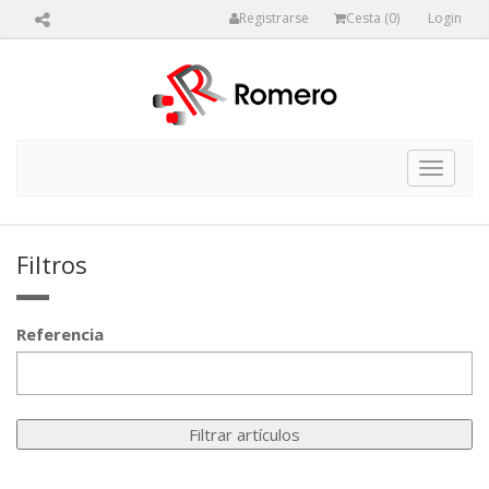
Registrarse
Cesta (
0
)
Login
Toggle
navigat
Filtros
Referencia