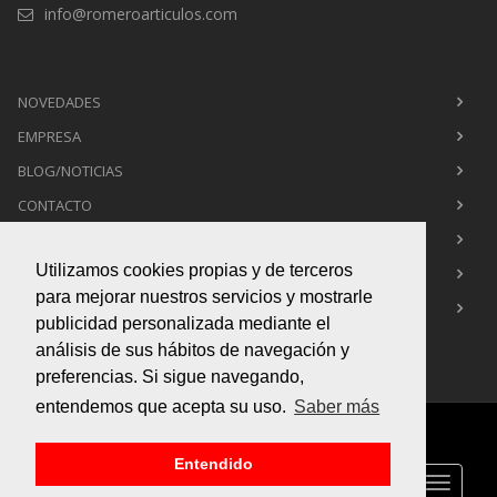
info@romeroarticulos.com
NOVEDADES
EMPRESA
BLOG/NOTICIAS
CONTACTO
POLÍTICA DE PRIVACIDAD
Utilizamos cookies propias y de terceros
POLÍTICA DE COOKIES
para mejorar nuestros servicios y mostrarle
AVISO LEGAL
publicidad personalizada mediante el
análisis de sus hábitos de navegación y
preferencias. Si sigue navegando,
entendemos que acepta su uso.
Saber más
Copyright © 2015
Box Infografía 3d
. All Rights Reserved
Entendido
Toggle