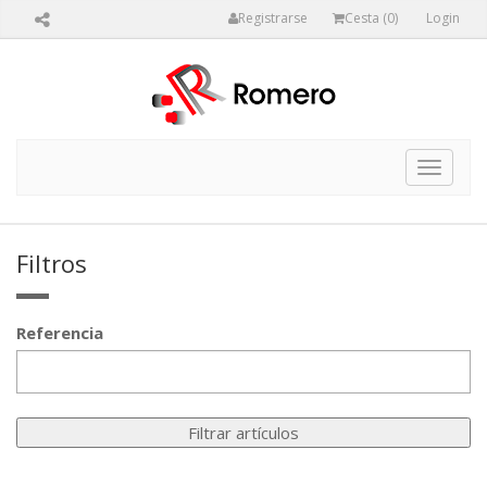
Registrarse
Cesta (
0
)
Login
Toggle
navigat
Filtros
Referencia