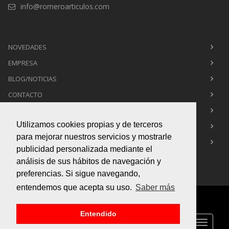
info@romeroarticulos.com
NOVEDADES
EMPRESA
BLOG/NOTICIAS
CONTACTO
POLÍTICA DE PRIVACIDAD
Utilizamos cookies propias y de terceros
POLÍTICA DE COOKIES
para mejorar nuestros servicios y mostrarle
AVISO LEGAL
publicidad personalizada mediante el
análisis de sus hábitos de navegación y
preferencias. Si sigue navegando,
entendemos que acepta su uso.
Saber más
Copyright © 2015
Box Infografía 3d
. All Rights Reserved
Entendido
Toggle