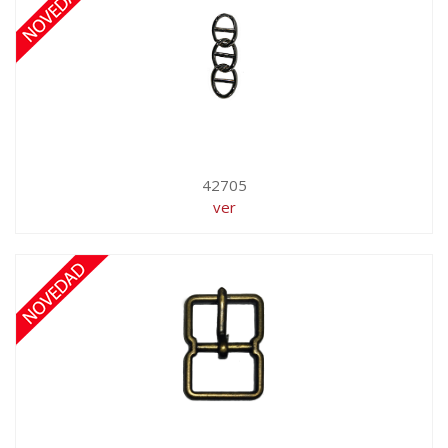
42705
ver