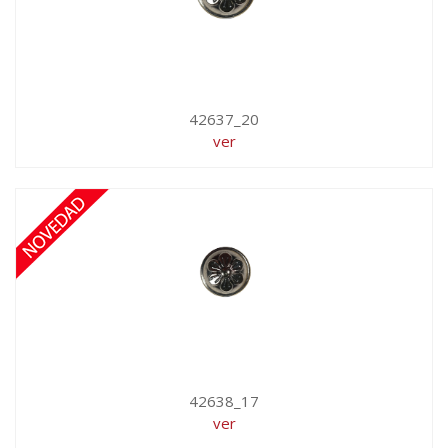
42637_20
ver
42638_17
ver