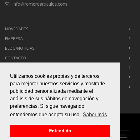
info@romeroarticulos.com
NOVEDADES
EMPRESA
BLOG/NOTICIAS
CONTACTO
POLÍTICA DE PRIVACIDAD
Utilizamos cookies propias y de terceros
POLÍTICA DE COOKIES
para mejorar nuestros servicios y mostrarle
AVISO LEGAL
publicidad personalizada mediante el
análisis de sus hábitos de navegación y
preferencias. Si sigue navegando,
entendemos que acepta su uso.
Saber más
Copyright © 2015
Box Infografía 3d
. All Rights Reserved
Entendido
Toggle