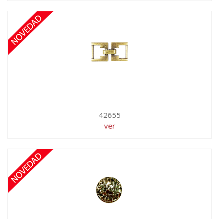
42655
ver