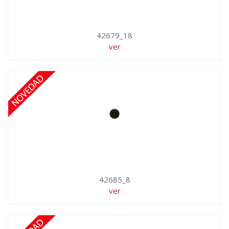
42679_18
ver
42685_8
ver