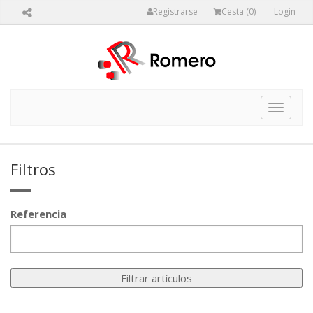
Registrarse
Cesta (
0
)
Login
Toggle
navigat
Filtros
Referencia