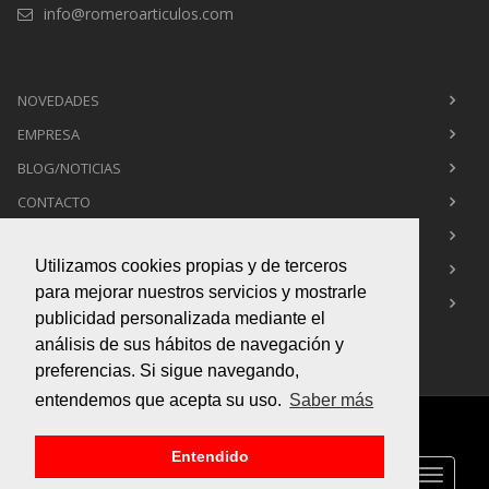
info@romeroarticulos.com
NOVEDADES
EMPRESA
BLOG/NOTICIAS
CONTACTO
POLÍTICA DE PRIVACIDAD
Utilizamos cookies propias y de terceros
POLÍTICA DE COOKIES
para mejorar nuestros servicios y mostrarle
AVISO LEGAL
publicidad personalizada mediante el
análisis de sus hábitos de navegación y
preferencias. Si sigue navegando,
entendemos que acepta su uso.
Saber más
Copyright © 2015
Box Infografía 3d
. All Rights Reserved
Entendido
Toggle