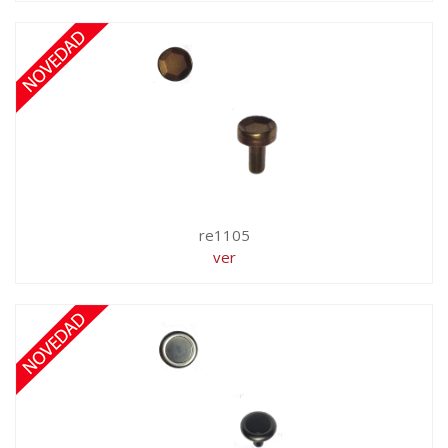
re1105
ver