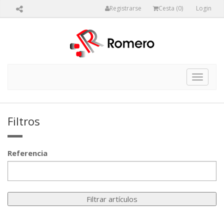
Registrarse
Cesta (
0
)
Login
Toggle
navigat
Filtros
Referencia