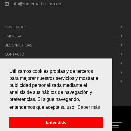
info@romeroarticulos.com
NOVEDADES
EMPRESA
BLOG/NOTICIAS
CONTACTO
POLÍTICA DE PRIVACIDAD
Utilizamos cookies propias y de terceros
POLÍTICA DE COOKIES
para mejorar nuestros servicios y mostrarle
AVISO LEGAL
publicidad personalizada mediante el
análisis de sus hábitos de navegación y
preferencias. Si sigue navegando,
entendemos que acepta su uso.
Saber más
Copyright © 2015
Box Infografía 3d
. All Rights Reserved
Entendido
Toggle