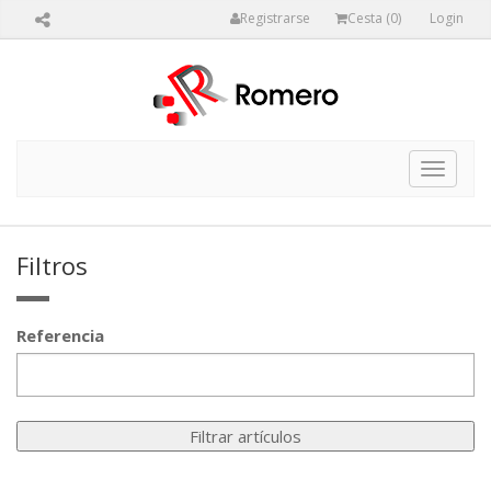
Registrarse
Cesta (
0
)
Login
Toggle
navigat
Filtros
Referencia