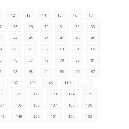
12
13
14
15
16
17
7
28
29
30
31
32
33
3
44
45
46
47
48
49
9
60
61
62
63
64
65
5
76
77
78
79
80
81
1
92
93
94
95
96
97
6
107
108
109
110
111
120
121
122
123
124
125
134
135
136
137
138
139
148
149
150
151
152
153