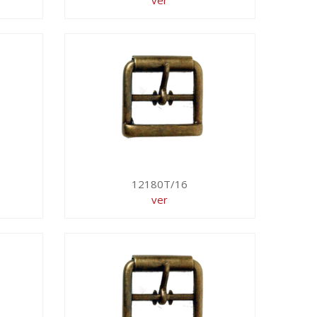
ver
12180T/16
ver