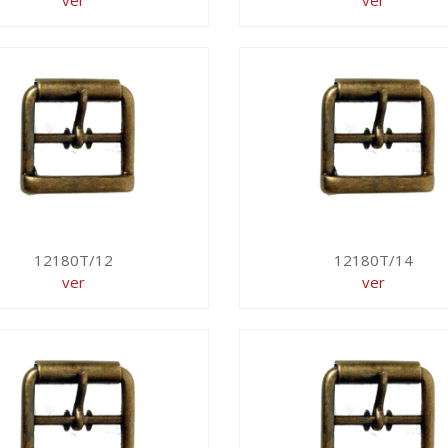
ver
ver
12180T/12
12180T/14
ver
ver