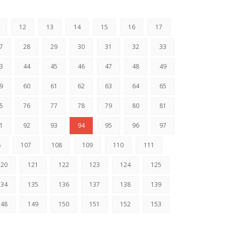
12
13
14
15
16
17
7
28
29
30
31
32
33
3
44
45
46
47
48
49
9
60
61
62
63
64
65
5
76
77
78
79
80
81
1
92
93
94
95
96
97
6
107
108
109
110
111
120
121
122
123
124
125
134
135
136
137
138
139
148
149
150
151
152
153