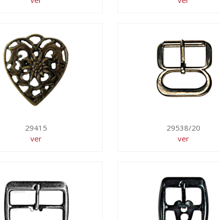
ver
ver
29415
29538/20
ver
ver